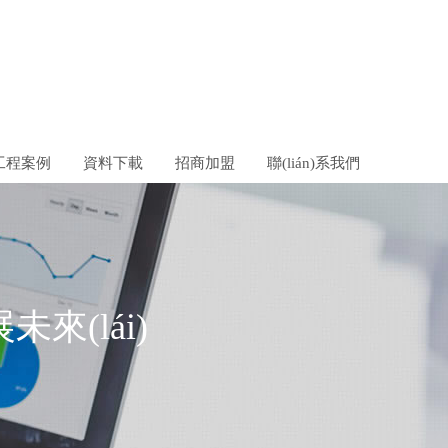
工程案例
資料下載
招商加盟
聯(lián)系我們
展未來(lái)