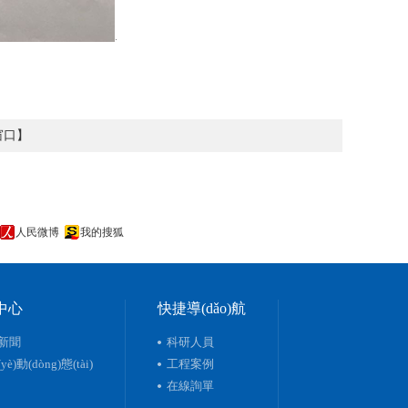
窗口
】
人民微博
我的搜狐
中心
快捷導(dǎo)航
新聞
科研人員
è)動(dòng)態(tài)
工程案例
在線詢單