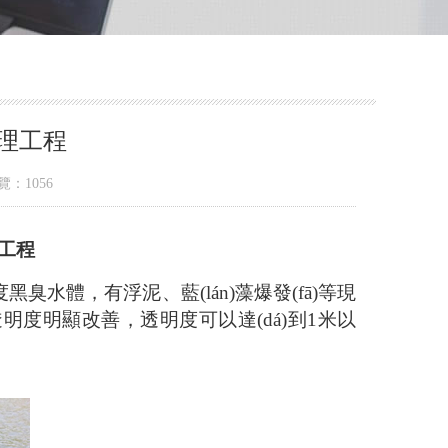
理工程
覽：
1056
工程
，有浮泥、藍(lán)藻爆發(fā)等現
，水體透明度明顯改善，透明度可以達(dá)到1米以