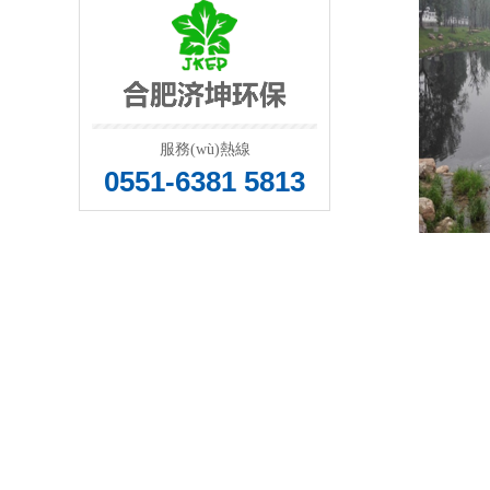
服務(wù)熱線
0551-6381 5813