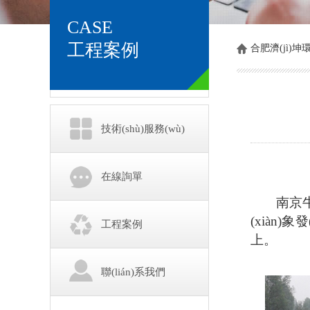
CASE
工程案例
合肥濟(jì)坤環
技術(shù)服務(wù)
在線詢單
南京牛
(xiàn)
工程案例
上。
聯(lián)系我們