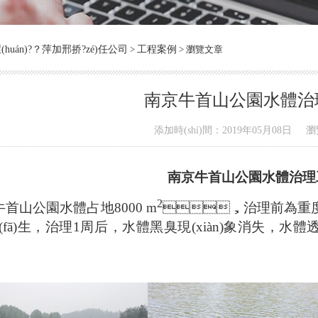
(huán)?？萍加邢挢?zé)任公司
>
工程案例
> 瀏覽文章
南京牛首山公園水體治
添加時(shí)間：2019年05月08日
瀏
南京牛首山公園水體治理
2
首山公園水體占地8000 m
，治理前為重度黑臭水體
象發(fā)生，治理1周后，水體黑臭現(xiàn)象消失