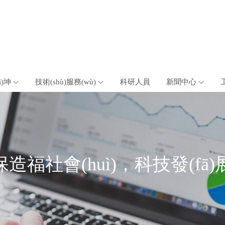
ì)坤
技術(shù)服務(wù)
科研人員
新聞中心
保造福社會(huì)，科技發(fā)