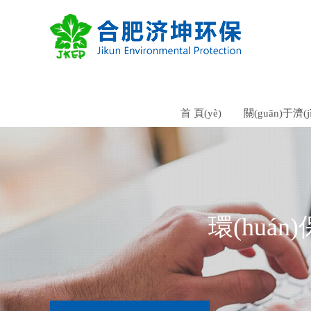
首 頁(yè)
關(guān)于濟(j
環(huán)