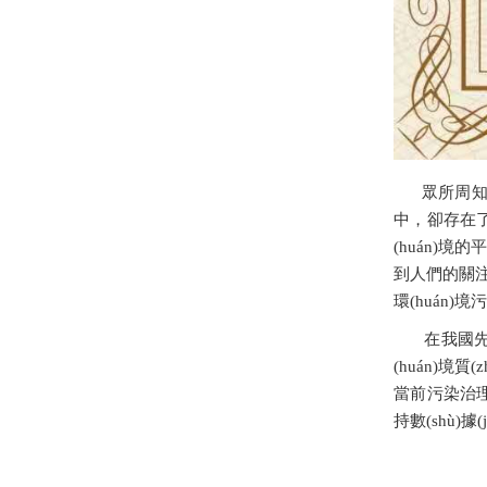
眾所周知，全新時
中，卻存在了一
(huán)境
到人們的關注。
環(huán)
在我國先后進行
(huán)境
當前污染治理領
持數(shù)據