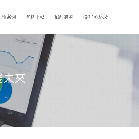
工程案例
資料下載
招商加盟
聯(lián)系我們
)展未來