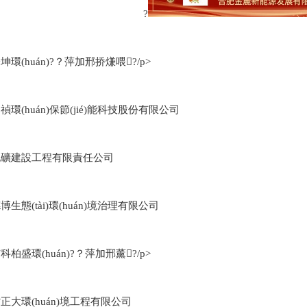
?
環(huán)?？萍加邢挢熑喂?/p>
禎環(huán)保節(jié)能科技股份有限公司
地礦建設工程有限責任公司
博生態(tài)環(huán)境治理有限公司
科柏盛環(huán)?？萍加邢薰?/p>
正大環(huán)境工程有限公司