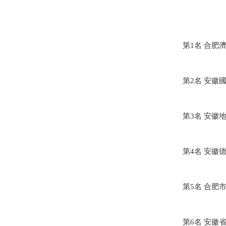
第1名 合肥濟坤
第2名 安徽國
第3名 安徽
第4名 安徽德
第5名 合肥市
第6名 安徽省